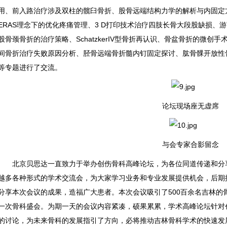
用、前入路治疗涉及双柱的髋臼骨折、股骨远端结构力学的解析与内固定方式
ERAS理念下的优化疼痛管理、3 D打印技术治疗四肢长骨大段股缺损、
股骨颈骨折的治疗策略、SchatzkerIV型骨折再认识、骨盆骨折的微
间骨折治疗失败原因分析、胫骨远端骨折髓内钉固定探讨、肱骨髁开放性
等专题进行了交流。
论坛现场座无虚席
与会专家合影留念
北京贝思达一直致力于举办创伤骨科高峰论坛，为各位同道传递和分享
越多各种形式的学术交流会，为大家学习业务和专业发展提供机会，后期
分享本次会议的成果，造福广大患者。本次会议吸引了500百余名吉林的
一次骨科盛会。为期一天的会议内容紧凑，硕果累累，学术高峰论坛针对
的讨论，为未来骨科的发展指引了方向，必将推动吉林骨科学术的快速发