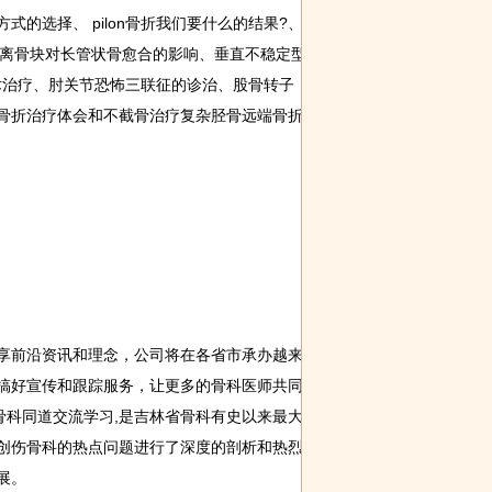
的选择、 pilon骨折我们要什么的结果?、
游离骨块对长管状骨愈合的影响、垂直不稳定型
创手术治疗、肘关节恐怖三联征的诊治、股骨转子
骨折治疗体会和不截骨治疗复杂胫骨远端骨折
前沿资讯和理念，公司将在各省市承办越来
搞好宣传和跟踪服务，让更多的骨科医师共同
骨科同道交流学习,是吉林省骨科有史以来最大
创伤骨科的热点问题进行了深度的剖析和热烈
展。