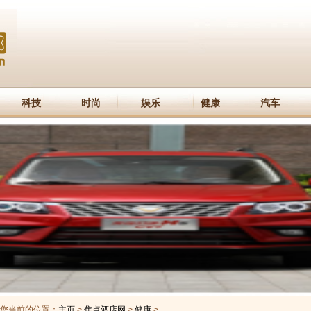
科技
时尚
娱乐
健康
汽车
您当前的位置：
主页
>
焦点酒店网
>
健康
>