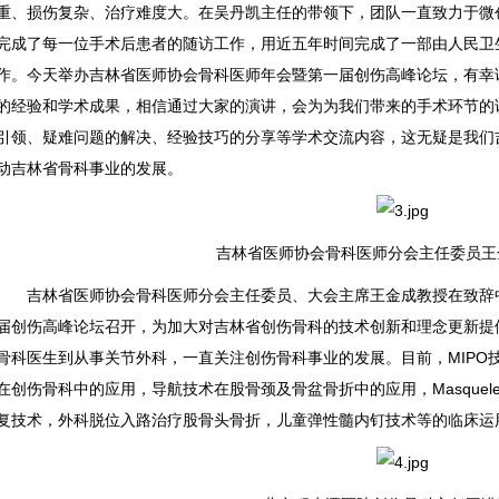
重、损伤复杂、治疗难度大。在吴丹凯主任的带领下，团队一直致力于微
完成了每一位手术后患者的随访工作，用近五年时间完成了一部由人民卫
作。今天举办吉林省医师协会骨科医师年会暨第一届创伤高峰论坛，有幸
的经验和学术成果，相信通过大家的演讲，会为为我们带来的手术环节的
引领、疑难问题的解决、经验技巧的分享等学术交流内容，这无疑是我们
动吉林省骨科事业的发展。
吉林省医师协会骨科医师分会主任委员王
吉林省医师协会骨科医师分会主任委员、大会主席王金成教授在致辞中
届创伤高峰论坛召开，为加大对吉林省创伤骨科的技术创新和理念更新提
骨科医生到从事关节外科，一直关注创伤骨科事业的发展。目前，MIPO
在创伤骨科中的应用，导航技术在股骨颈及骨盆骨折中的应用，Masque
复技术，外科脱位入路治疗股骨头骨折，儿童弹性髓内钉技术等的临床运