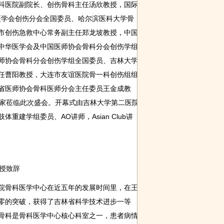
科医院副院长、创伤骨科主任汤欣教授，国际
医学会创伤分会全国委员、哈尔滨医科大学骨
市创伤急救中心常务副主任郑龙坡教授，中国
火热来袭！柏
第五届金音杯
Cadenza
中华医学会及中国医师协会骨科分会创伤学组
厨杯厨房设
歌手大赛首
Innovation获世
师协会骨科分会创伤学组全国委员、吉林大学
界经济
任曹阳教授，大连市友谊医院骨一科创伤组组
省医师协会骨科医师分会主任委员王金成教
专家莅临此次盛会。开幕式由吉林大学第二医院
建学组委员、AO讲师，Asian Club讲
授致辞
骨科医学中心在近五年的发展时间里，在王
零的突破，获得了吉林省科学技术进步一等
骨科是骨科医学中心核心科室之一，患者病情