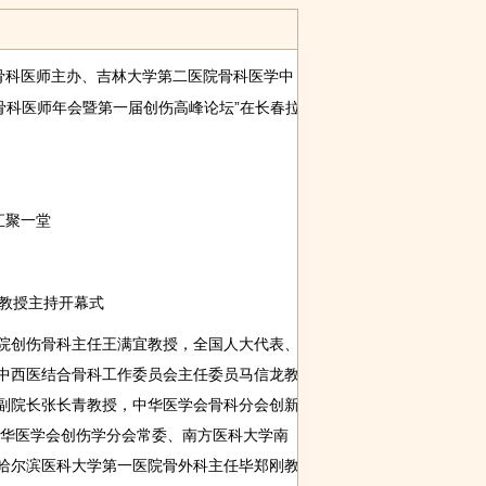
会骨科医师主办、吉林大学第二医院骨科医学中
骨科医师年会暨第一届创伤高峰论坛”在长春拉
聚一堂
教授主持开幕式
创伤骨科主任王满宜教授，全国人大代表、
中西医结合骨科工作委员会主任委员马信龙教
副院长张长青教授，中华医学会骨科分会创新
火热来袭！柏
第五届金音杯
Cadenza
中华医学会创伤学分会常委、南方医科大学南
厨杯厨房设
歌手大赛首
Innovation获世
哈尔滨医科大学第一医院骨外科主任毕郑刚教
界经济