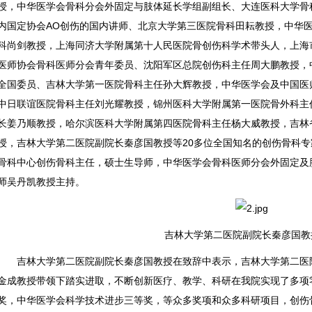
授，中华医学会骨科分会外固定与肢体延长学组副组长、大连医科大学骨
内国定协会AO创伤的国内讲师、北京大学第三医院骨科田耘教授，中华
科尚剑教授，上海同济大学附属第十人民医院骨创伤科学术带头人，上海
第33届深圳国
首届文化和旅
互金纳入十三
蜂巢HiveChain
医师协会骨科医师分会青年委员、沈阳军区总院创伤科主任周大鹏教授，
际家具展 帝
游论坛登陆
五金融体系
助力 | 2018云
全国委员、吉林大学第一医院骨科主任孙大辉教授，中华医学会及中国医
和
中日联谊医院骨科主任刘光耀教授，锦州医科大学附属第一医院骨外科主
长姜乃顺教授，哈尔滨医科大学附属第四医院骨科主任杨大威教授，吉林
授，吉林大学第二医院副院长秦彦国教授等20多位全国知名的创伤骨科
骨科中心创伤骨科主任，硕士生导师，中华医学会骨科医师分会外固定及肢体重
师吴丹凯教授主持。
吉林大学第二医院副院长秦彦国教
吉林大学第二医院副院长秦彦国教授在致辞中表示，吉林大学第二医院
金成教授带领下踏实进取，不断创新医疗、教学、科研在我院实现了多项
奖，中华医学会科学技术进步三等奖，等众多奖项和众多科研项目，创伤