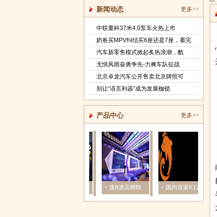
新闻动态
更多>>
中联重科37米4.0泵车火热上市
奶爸买MPV纠结买6座还是7座，看完
汽车新零售模式掀起炙热浪潮，酷
无惧风雨奋勇争先-力爽车队征战
北京卓龙汽车公开售卖北京牌照可
别让“语言利器”成为发展枷锁
产品中心
更多>>
上海浩禄金
速8酒店蝉联
国内首家K12在
融：上海自贸
2017年度“经济
线素养学科