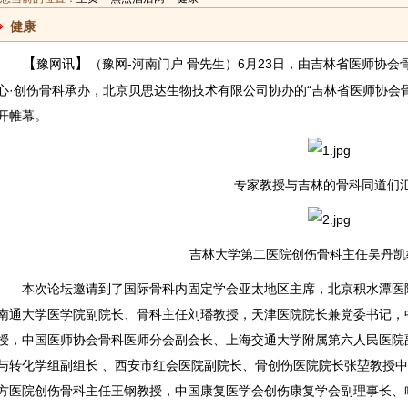
健康
【
】
（豫网-河南门户 骨先生）6月23日，由吉林省医师协
豫网
讯
心·创伤骨科承办，北京贝思达生物技术有限公司协办的“吉林省医师协会
开帷幕。
专家教授与吉林的骨科同道们汇
吉林大学第二医院创伤骨科主任吴丹凯
本次论坛邀请到了国际骨科内固定学会亚太地区主席，北京积水潭医院
南通大学医学院副院长、骨科主任刘璠教授，天津医院院长兼党委书记，
授，中国医师协会骨科医师分会副会长、上海交通大学附属第六人民医院
第33届深圳国
首届文化和旅
互金纳入十三
蜂巢HiveChain
与转化学组副组长 、西安市红会医院副院长、骨创伤医院院长张堃教授
际家具展 帝
游论坛登陆
五金融体系
助力 | 2018云
方医院创伤骨科主任王钢教授，中国康复医学会创伤康复学会副理事长、
和