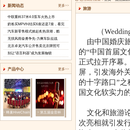
新闻动态
更多>>
旅游
中联重科37米4.0泵车火热上市
奶爸买MPV纠结买6座还是7座，看完
（Weddi
汽车新零售模式掀起炙热浪潮，酷
无惧风雨奋勇争先-力爽车队征战
由中国婚庆旅游网
北京卓龙汽车公开售卖北京牌照可
的“中国首届文
别让“语言利器”成为发展枷锁
正式拉开序幕
产品中心
更多>>
屏，引发海外
的十字路口”
国文化软实力
文化和旅游论
蜂巢HiveChain
第五届金音杯
上海浩禄金
第33届深圳国
助力 | 2018云
歌手大赛首
融：上海自贸
际家具展 帝
次亮相就引发行
和