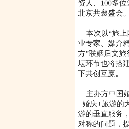
资人、100多
北京共襄盛会
蜂巢HiveChain
第五届金音杯
上海浩禄金
第33届深圳国
助力 | 2018云
歌手大赛首
融：上海自贸
际家具展 帝
本次以“旅上
和
业专家、媒介
方”联姻后文
坛环节也将搭
下共创互赢。
主办方中国婚庆
+婚庆+旅游的
游的垂直服务
对称的问题，提