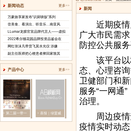
新闻动态
更多>>
新闻
万豪旅享家发布“识厨啖饭”系列
近期疫情反
尝美食、看演出、听音乐…南亚风
LLumar龙膜官宣品牌代言人——虚拟
广大市民需求
2022希尔顿花园品牌投资品鉴会在
防控公共服务
网红张沫凡带货飞莫水光仪 涉嫌
副主任医师把心梗患者撵回家致其
该平台以核
态、心理咨询
产品中心
更多>>
卫健部门和新
服务“一网通
治理。
第二届一带一
喜报｜绿盟威
奶瓶子到菜篮
高端不锈钢全
周边疫情查
路桂莱美品
胁情报平台
子，光明乳
屋定制品牌
疫情实时动态