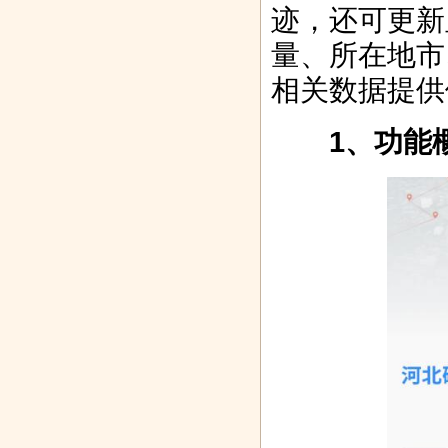
迹，还可更新
量、所在地市
第二届一带一
喜报｜绿盟威
奶瓶子到菜篮
高端不锈钢全
相关数据提供
路桂莱美品
胁情报平台
子，光明乳
屋定制品牌
1、功能