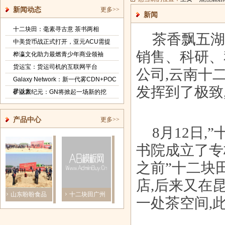
新闻动态
更多>>
新闻
十二块田：毫素寻古意 茶书两相
茶香飘五湖
中美货币战正式打开，亚元ACU需提
销售、科研、
桦瀛文化助力最燃青少年商业领袖
货运宝：货运司机的互联网平台
公司,云南十
Galaxy Network：新一代雾CDN+POC
发挥到了极致
界以太
矿业新纪元：GN将掀起一场新的挖
产品中心
更多>>
8月12日
书院成立了专
之前”十二块
店,后来又在
山东盼盼食品
十二块田广州
《画江湖之不
精密冲压件厂
一处茶空间,
有限公司奠
茶博会之行
良人》有声
家的正确选