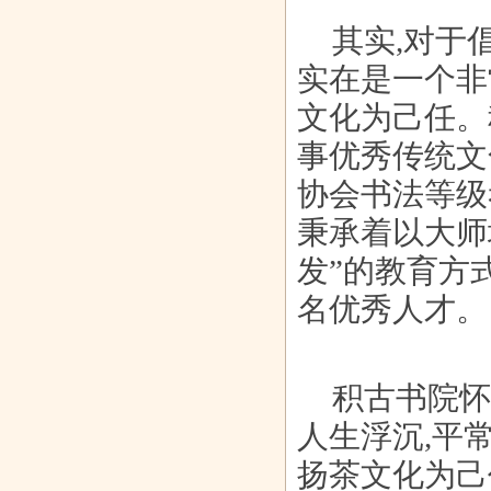
其实,对于
实在是一个非
山东盼盼食品
十二块田广州
《画江湖之不
精密冲压件厂
文化为己任。
有限公司奠
茶博会之行
良人》有声
家的正确选
事优秀传统文
协会书法等级
秉承着以大师
发”的教育方式
名优秀人才。
积古书院怀
人生浮沉,平
扬茶文化为己