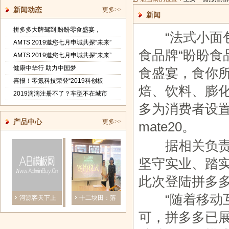
新闻动态
更多>>
新闻
拼多多大牌驾到|盼盼零食盛宴，
“法式小面包
AMTS 2019邀您七月申城共探“未来”
食品牌“盼盼食
AMTS 2019邀您七月申城共探“未来”
健康中华行 助力中国梦
食盛宴，食你
喜报！零氪科技荣登“2019科创板
焙、饮料、膨
2019滴滴注册不了？车型不在城市
多为消费者设
产品中心
更多>>
mate20。
据相关负责人
坚守实业、踏
此次登陆拼多
“随着移动互
河源客天下上
十二块田：落
汇客论道：赋
天池雅园食
演速度与激
子皖江大地
能商家，南
品鉴会受首
可，拼多多已