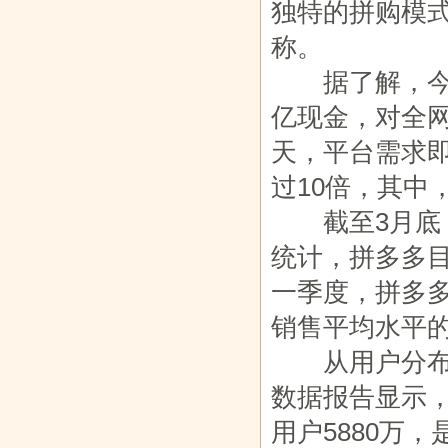
独特的拼购模式
称。
河源客天下上
十二块田：落
汇客论道：赋
天池雅园食
据了解，今年6
演速度与激
子皖江大地
能商家，南
品鉴会受首
亿现金，对全网
天，平台需求
过10倍，其中
截至3月底，拼
统计，拼多多目
一季度，拼多多
销售平均水平的
从用户分布看
数据报告显示，
用户5880万