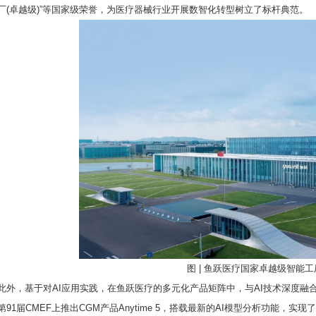
厂(卓越级)”等国家级荣誉，为医疗器械行业开展数智化转型树立了标杆典范。
来简史》
LLumar龙膜官
王福三受邀出
儿童脑病康复
群嘲，
宣品牌代言人
席中国世纪
先行者
图 | 鱼跃医疗国家卓越级智能工
此外，基于对AI应用实践，在鱼跃医疗的多元化产品矩阵中，与AI技术深度融
第91届CMEF上推出CGM产品Anytime 5，搭载最新的AI模型分析功能