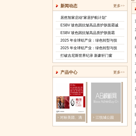
新闻动态
更多>>
居然智家启动“家居护航计划”
ESBV 玻色因抗皱高品质护肤面霜诚
ESBV 玻色因抗皱高品质护肤面霜
2025 年全球铝产业：绿色转型与技
2025 年全球铝产业：绿色转型与技
打破吉尼斯世界纪录 新豪轩门窗
产品中心
更多>>
plus系
服务场景多元
对标美团、滴
江悦城公园
《未
2
化，AMCAP集
滴，酒多多
里，强化全局
曾遭
团