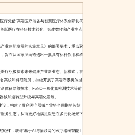
跃医疗凭借“高端医疗装备与智慧医疗体系创新协同
着鱼跃医疗在科研技术转化、智改数转和产业生态
来产业创新发展的实施意见》的部署要求，重点聚
向，旨在从国家层面遴选出一批具有标杆作用和样
跃医疗积极探索未来健康产业新业态、新模式，在
外知名高校和科研院所，持续开展了高端呼吸机传感
命体征除颤技术、FeNO一氧化氮检测技术等前
疗器械加速转型升级与高端化发展。
化建设，构建了贯穿医疗器械产业链全周期的智慧
疗服务生态，从而更好地满足医患在多元化场景下
第四次工业革
奇迹、魔兽、
命，SBC4.0超
区块链……
案例”，获评“基于AI与物联网的医疗器械智能工