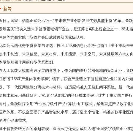
新闻
近日，国家工信部正式公示“2024年未来产业创新发展优秀典型案例”名单。鱼
发展案例”成功入选未来健康领域领军企业，是江苏省4家上榜企业之一，标志
构建等方面实践与取得的突出成绩再获国家级认可。
此次公示的优秀案例征集与评选，按照工业和信息化部等七部门《关于推动未
焦未来制造、未来信息、未来材料、未来能源、未来空间、未来健康等六大方
本示范引领作用的典型优秀案例。
在人工智能大模型高速发展的背景下，作为国内医疗器械领域的头部企业，鱼
江苏省“1650”产业体系支撑和引领下，联合产业链上下游创新型企业和国内
器、下一代医用氮氧分离技术与材料、自适应精准人工胰脏闭环系统、新一代生
沿技术和应用基础研究，实现了“从0到1”的科研成果突破，致力于推动国产医
同时，鱼跃医疗采用“专业医疗软件产品+算法+IoT”模式，聚焦重点产品数字
医疗体系。不仅全面提升产品智能化水平，还打造出个性化、精准的数字化医
来简史》
LLumar龙膜官
王福三受邀出
儿童脑病康复
的医疗健康需求。
群嘲，
宣品牌代言人
席中国世纪
先行者
基于智改数转方面的卓越表现，鱼跃医疗还先后成功入选“全国数字领航企业实践