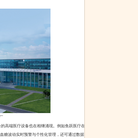
第四次工业革
奇迹、魔兽、
命，SBC4.0超
区块链……
厂
合的高端医疗设备也在相继涌现。例如鱼跃医疗在
，实现了血糖波动实时预警与个性化管理，还可通过数据