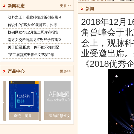
新闻动态
更多>>
新闻
双料之王丨观脉科技连斩创业黑马
2018年12
传说中的“高大全”就是它，独得
角兽峰会于北京
找钢网发布12月第二周库存报告
南方文交所与黑龙江财经学院建立
会上，观脉科
关于股票.配资，你不能不知的配
业受邀出席。
“第二届骆宾王青年文艺奖” 颁
《2018优秀
产品中心
更多>>
奇迹、魔兽、
演员胡彩虹女
越龙城麒麟广
粉嫩公主，
区块链……
士受邀担任
场开工浙中
健康美丽生