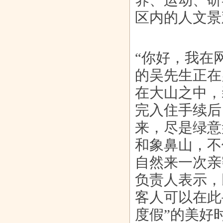
养、运动、研
区内的人文景
全国著名特色
我们的孩子是
喝着“白金道”去
乐众系统独占
中医肿瘤专
否需要Chat
《流浪
币圈鳌头
“你好，我在
的吴先生正在
在大山之中，
完入住手续后
来，尽是绿意
和象鼻山，不
自然来一次亲
负责人表示，
客人可以在此
度假”的美好