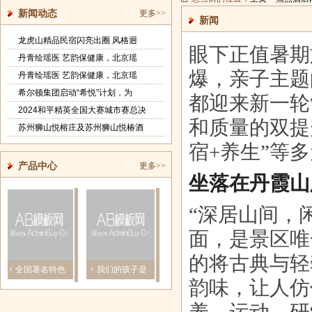
新闻动态
更多>>
新闻
龙虎山精品民宿闪亮出圈 风格迥
眼下正值暑期
丹青绘瑶医 艺韵保健康，北京瑶
爆，亲子主题
丹青绘瑶医 艺韵保健康，北京瑶
希尔顿集团启动“希悦”计划，为
都迎来新一轮
2024和平精英全国大赛城市赛总决
和质量的双提升
苏州狮山悦榕庄及苏州狮山悦椿酒
宿+养生”等
产品中心
更多>>
坐落在丹霞山
“深居山间，
面，是景区唯
的将古典与轻
全国著名特色
我们的孩子是
喝着“白金道”去
乐众系统独占
韵味，让人仿
中医肿瘤专
否需要Chat
《流浪
币圈鳌头