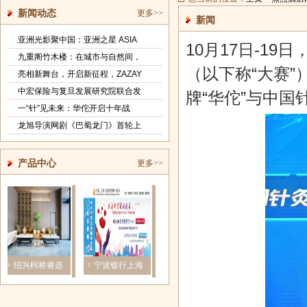
新闻动态
更多>>
新闻
亚洲光影聚中国：亚洲之星 ASIA
10月17日-1
九重阁竹木楼：在城市与自然间，
（以下称“大赛
亮相新舞台，开启新征程，ZAZAY
中宏保险与复旦发展研究院联合发
牌“华佗”与中
一“针”见未来：华佗开启十年战
龙旭导演网剧《巴蜀龙门》首轮上
产品中心
更多>>
绍兴柯桥睿选
宁波银行上海
青春不任“性”
政企协同谋发
酒店盛大开
分行携手上
展亿固集团