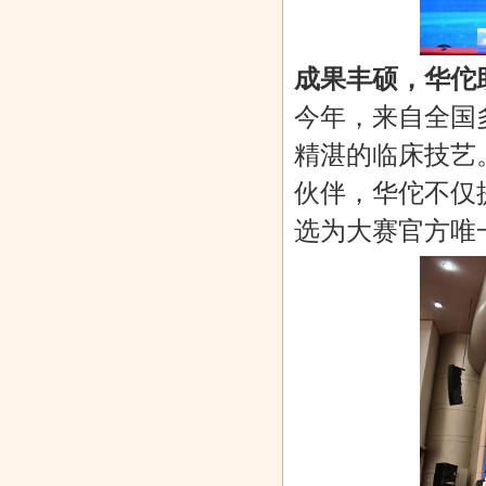
成果丰硕，华佗
绍兴柯桥睿选
宁波银行上海
青春不任“性”
政企协同谋发
酒店盛大开
分行携手上
展亿固集团
今年，来自全国
精湛的临床技艺
伙伴，华佗不仅
选为大赛官方唯