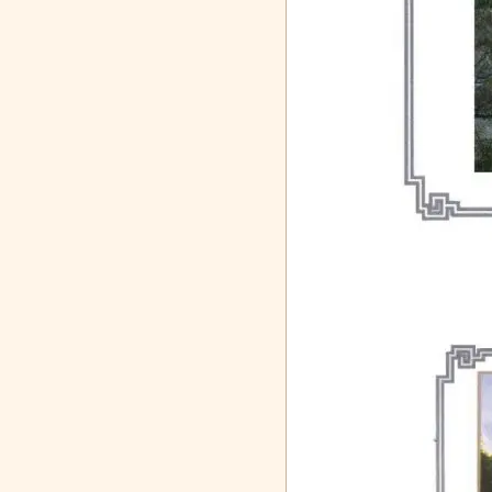
年第五届
中华春节符号·
WZ联盟:芝麻鲸
入选国家级榜
20
色建筑
世界品牌—
选是什么，
单！鱼跃医
自然