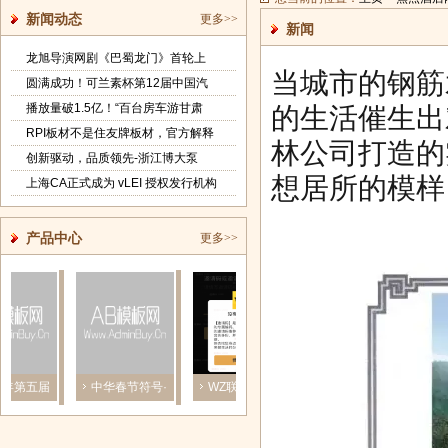
新闻动态
更多>>
新闻
龙旭导演网剧《巴蜀龙门》首轮上
当城市的钢筋
圆满成功！可兰素杯第12届中国汽
播放量破1.5亿！“百台房车游甘肃
的生活催生出
RPI板材不是住友牌板材，官方解释
林公司打造的
创新驱动，品质领先-浙江博大泵
想居所的模样
上海CA正式成为 vLEI 授权发行机构
产品中心
更多>>
年第五届
中华春节符号·
WZ联盟:芝麻鲸
入选国家级榜
20
色建筑
世界品牌—
选是什么，
单！鱼跃医
自然