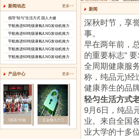
新闻动态
更多>>
新闻
倡导“轻匀”生活方式 国人大健
深秋时节，享
宇航推进60吨级液氧/LNG发动机推力
事。
宇航推进60吨级液氧/LNG发动机推力
宇航推进60吨级液氧/LNG发动机推力
早在两年前，
宇航推进60吨级液氧/LNG发动机推力
的重要标志” 
宇航推进60吨级液氧/LNG发动机推力
全周期健康服务
产品中心
更多>>
称，纯品元)
健康养生的品
轻匀生活方式
9月6日，纯品
业。来自全国
《崇高“中国
互金纳入十三
摸爬滚打20
重磅！亿欧智
梦”全国公
五金融体系
年，看破了太
库发布《2
业大学的十多
多