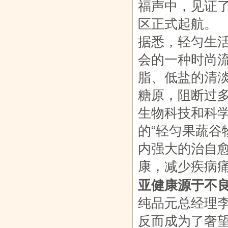
福声中，见证了
区正式起航。
《崇高“中国
互金纳入十三
摸爬滚打20
重磅！亿欧智
据悉，轻匀生活
梦”全国公
五金融体系
年，看破了太
库发布《2
会的一种时尚
多
脂、低盐的清
糖原，阻断过
生物科技和科学
的“轻匀果蔬谷
内强大的治自
康，减少疾病
亚健康源于不
纯品元总经理
反而成为了奢