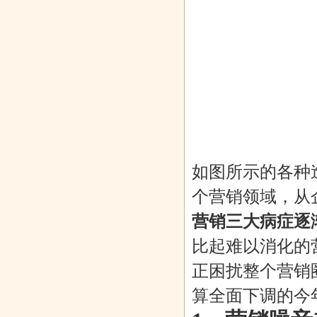
医疗拟发
云岭风骨 艺术
2.5亿脱发者的
易观发布
1亿元可转
历程—劳伟
大数据与大
《2019年中国
产品
如图所示的各种
个营销领域，从
营销三大病症逐
比起难以消化的
正困扰整个营销
算全面下调的今