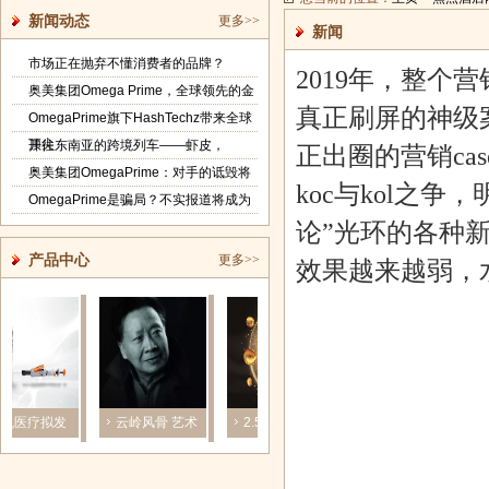
新闻动态
更多>>
新闻
市场正在抛弃不懂消费者的品牌？
2019年，整
奥美集团Omega Prime，全球领先的金
真正刷屏的神级
OmegaPrime旗下HashTechz带来全球
顶尖
开往东南亚的跨境列车——虾皮，
正出圈的营销ca
奥美集团OmegaPrime：对手的诋毁将
koc与kol之
OmegaPrime是骗局？不实报道将成为
论”光环的各种
产品中心
更多>>
效果越来越弱，
医疗拟发
云岭风骨 艺术
2.5亿脱发者的
易观发布
1亿元可转
历程—劳伟
大数据与大
《2019年中国
产品